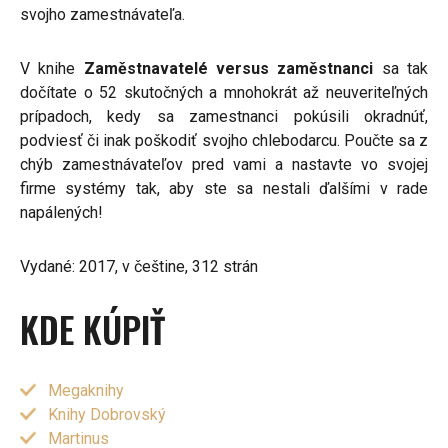
svojho zamestnávateľa.
V knihe
Zaměstnavatelé versus zaměstnanci
sa tak
dočítate o 52 skutočných a mnohokrát až neuveriteľných
prípadoch, kedy sa zamestnanci pokúsili okradnúť,
podviesť či inak poškodiť svojho chlebodarcu. Poučte sa z
chýb zamestnávateľov pred vami a nastavte vo svojej
firme systémy tak, aby ste sa nestali ďalšími v rade
napálených!
Vydané: 2017, v češtine, 312 strán
KDE KÚPIŤ
Megaknihy
Knihy Dobrovský
Martinus