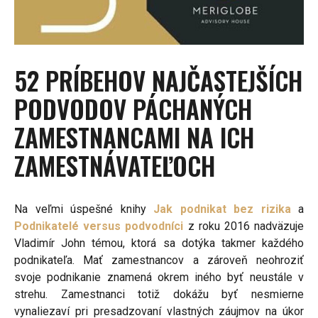
52 PRÍBEHOV NAJČASTEJŠÍCH
PODVODOV PÁCHANÝCH
ZAMESTNANCAMI NA ICH
ZAMESTNÁVATEĽOCH
Na veľmi úspešné knihy
Jak podnikat bez rizika
a
Podnikatelé versus podvodníci
z roku 2016 nadväzuje
Vladimír John témou, ktorá sa dotýka takmer každého
podnikateľa. Mať zamestnancov a zároveň neohroziť
svoje podnikanie znamená okrem iného byť neustále v
strehu. Zamestnanci totiž dokážu byť nesmierne
vynaliezaví pri presadzovaní vlastných záujmov na úkor