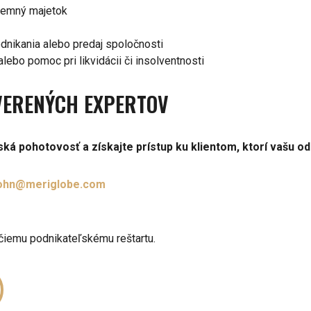
iremný majetok
odnikania alebo predaj spoločnosti
lebo pomoc pri likvidácii či insolventnosti
OVERENÝCH EXPERTOV
ká pohotovosť a získajte prístup ku klientom, ktorí vašu o
ohn@meriglobe.com
čiemu podnikateľskému reštartu.