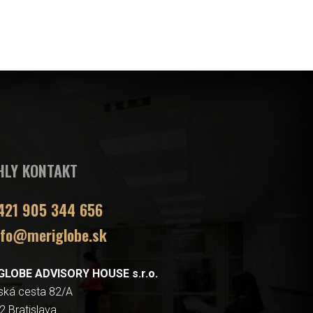
HLY KONTAKT
421 905 344 656
nfo@meriglobe.sk
GLOBE ADVISORY HOUSE s.r.o.
ská cesta 82/A
2 Bratislava