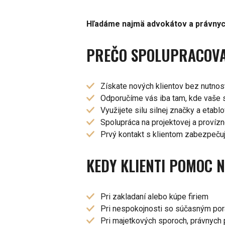
Hľadáme najmä advokátov a právnych
PREČO SPOLUPRACOVA
Získate nových klientov bez nutnos
Odporučíme vás iba tam, kde vaše 
Využijete silu silnej značky a eta
Spolupráca na projektovej a províz
Prvý kontakt s klientom zabezpeču
KEDY KLIENTI POMOC 
Pri zakladaní alebo kúpe firiem
Pri nespokojnosti so súčasným po
Pri majetkových sporoch, právnych