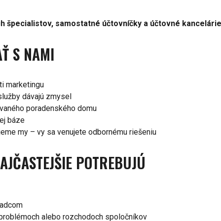
 špecialistov, samostatné účtovníčky a účtovné kancelári
Ť S NAMI
ti marketingu
služby dávajú zmysel
blovaného poradenského domu
nej báze
jeme my – vy sa venujete odbornému riešeniu
NAJČASTEJŠIE POTREBUJÚ
radcom
 problémoch alebo rozchodoch spoločníkov