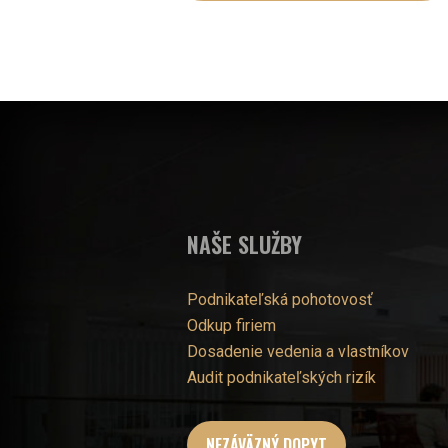
NAŠE SLUŽBY
Podnikateľská pohotovosť
Odkup firiem
Dosadenie vedenia a vlastníkov
Audit podnikateľských rizík
NEZÁVÄZNÝ DOPYT