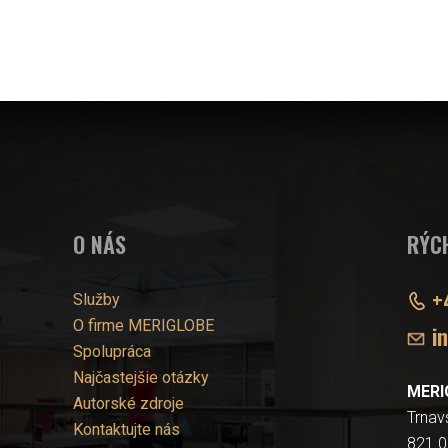
O NÁS
RÝC
+
Služby
O firme MERIGLOBE
i
Spolupráca
Najčastejšie otázky
MERI
Autorské zdroje
Trnav
Kontaktujte nás
821 0