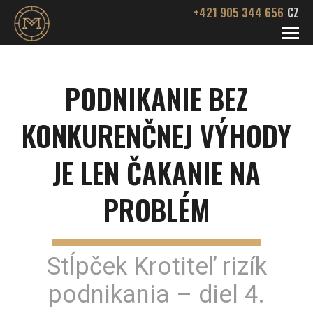
+421 905 344 656
CZ
SLUŽBY
PODNIKANIE BEZ
Podnikateľská pohotovosť
O NÁS
SPOLUPRÁCA
KONKURENČNEJ VÝHODY
Odkup firiem
AUTORSKÉ ZDROJE
JE LEN ČAKANIE NA
Dosadenie vedenia a vlastníkov
KONTAKT
PROBLÉM
Audit podnikateľských rizík
Stĺpček Krotiteľ rizík
podnikania – diel 4.