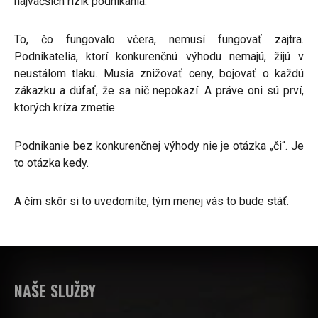
najväčších rizík podnikania.
To, čo fungovalo včera, nemusí fungovať zajtra.
Podnikatelia, ktorí konkurenčnú výhodu nemajú, žijú v
neustálom tlaku. Musia znižovať ceny, bojovať o každú
zákazku a dúfať, že sa nič nepokazí. A práve oni sú prví,
ktorých kríza zmetie.
Podnikanie bez konkurenčnej výhody nie je otázka „či“. Je
to otázka kedy.
A čím skôr si to uvedomíte, tým menej vás to bude stáť.
NAŠE SLUŽBY