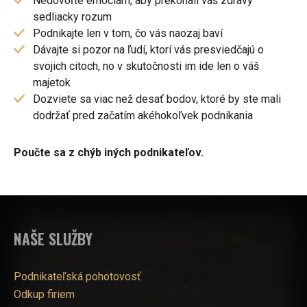
Nedovoľte emóciám, aby prekonali váš zdravý
sedliacky rozum
Podnikajte len v tom, čo vás naozaj baví
Dávajte si pozor na ľudí, ktorí vás presviedčajú o
svojich citoch, no v skutočnosti im ide len o váš
majetok
Dozviete sa viac než desať bodov, ktoré by ste mali
dodržať pred začatím akéhokoľvek podnikania
Poučte sa z chýb iných podnikateľov.
NAŠE SLUŽBY
Podnikateľská pohotovosť
Odkup firiem