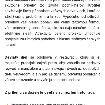
skutočné príbehy zo života podnikateľov. Krotiteľ
navštevuje firmy pôsobiace v rôznych odvetviach, ktoré sa
stretávajú s problémami a krízou. Vypočutie jednotlivých
príbehov vás nielen pobaví, ale veľmi záživnou formou
vám prinesie aj ponaučenia, ako sa dajú náročné situácie
efektívne riešiť. Atraktivitu celého projektu umocňuje
spojenie zaujímavých príbehov s hlasmi známych českých
hercov.
Deviaty diel
sa odohráva v reštaurácii, ktorú si jej
majiteľka prenajala najmä preto, aby zabudla na nedávny
rozvod s manželom a otcom svojich dvoch už dospelých
detí. Neuvedomila si však, že danému odvetviu podnikania
vôbec nerozumie a navyše ju ani trochu nebaví.
Z príbehu sa dozviete oveľa viac než len tieto rady: