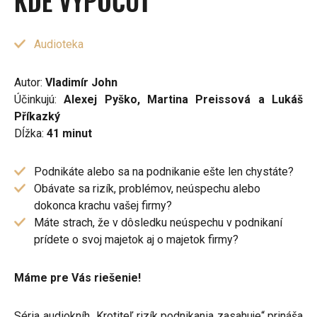
KDE VYPOČUŤ
Audioteka
Autor:
Vladimír John
Účinkujú:
Alexej Pyško, Martina Preissová a Lukáš
Příkazký
Dĺžka:
41 minut
Podnikáte alebo sa na podnikanie ešte len chystáte?
Obávate sa rizík, problémov, neúspechu alebo
dokonca krachu vašej firmy?
Máte strach, že v dôsledku neúspechu v podnikaní
prídete o svoj majetok aj o majetok firmy?
Máme pre Vás riešenie!
Séria audiokníh „Krotiteľ rizík podnikania zasahuje“ prináša