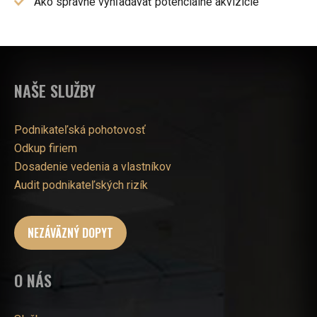
Ako správne vyhľadávať potenciálne akvizície
NAŠE SLUŽBY
Podnikateľská pohotovosť
Odkup firiem
Dosadenie vedenia a vlastníkov
Audit podnikateľských rizík
NEZÁVÄZNÝ DOPYT
O NÁS