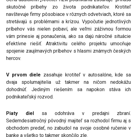
skutočné príbehy zo života podnikateľov. Krotiteľ
navštevuje firmy pôsobiace v rôznych odvetviach, ktoré sa
stretávajú s problémami a krízou. Vypočutie jednotlivých
príbehov vás nielen pobaví, ale veľmi záživnou formou
vám prinesie aj ponaučenia, ako sa dajú náročné situácie
efektívne riešiť. Atraktivitu celého projektu umocňuje
spojenie zaujímavých príbehov s hlasmi známych českých
hercov.
V prvom diele
zasahuje krotiteľ v autosalóne, kde sa
dvaja spolumajitelia už takmer na ničom nedokážu
dohodnúť. Jediným riešením sa napokon stáva ich
podnikateľský rozvod.
Piaty diel
sa odohráva v predajni zbraní.
Sedemdesiatročný pôvodný majiteľ sa rozhodol firmu aj s
obchodom predať, no zabudol na svoje osobné ručenie v
banke a všetko to takmer skončilo zle.