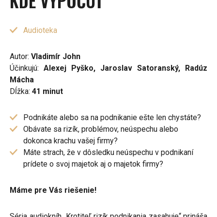
KDE VYPOČUŤ
Audioteka
Autor:
Vladimír John
Účinkujú:
Alexej Pyško, Jaroslav Satoranský, Radúz
Mácha
Dĺžka:
41 minut
Podnikáte alebo sa na podnikanie ešte len chystáte?
Obávate sa rizík, problémov, neúspechu alebo
dokonca krachu vašej firmy?
Máte strach, že v dôsledku neúspechu v podnikaní
prídete o svoj majetok aj o majetok firmy?
Máme pre Vás riešenie!
Séria audiokníh „Krotiteľ rizík podnikania zasahuje“ prináša