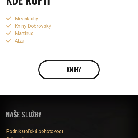
Megaknihy
Knihy Dobrovský
Martinus
Alza
← KNIHY
NAŠE SLUŽBY
Podnikateľská pohotovosť