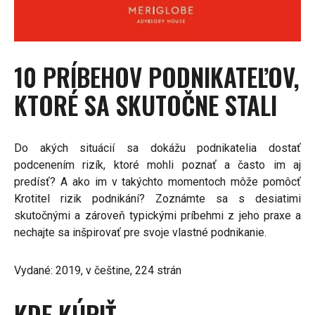
10 PRÍBEHOV PODNIKATEĽOV,
KTORÉ SA SKUTOČNE STALI
Do akých situácií sa dokážu podnikatelia dostať
podcenením rizík, ktoré mohli poznať a často im aj
predísť? A ako im v takýchto momentoch môže pomôcť
Krotitel rizik podnikání? Zoznámte sa s desiatimi
skutočnými a zároveň typickými príbehmi z jeho praxe a
nechajte sa inšpirovať pre svoje vlastné podnikanie.
Vydané: 2019, v češtine, 224 strán
KDE KÚPIŤ