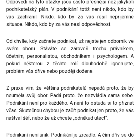
Odpovědi na tyto otázky jsou často přesnější než jakýkoli
podnikatelský plán. V podnikání totiž není nikdo, kdo by
vás zachránil. Nikdo, kdo by za vás řešil nepříjemné
situace. Nikdo, kdo by za vás nesl odpovědnost.
Od chvíle, kdy začnete podnikat, už nejste jen odborník ve
svém oboru. Stáváte se zároveň trochu právníkem,
účetním, personalistou, obchodníkem i psychologem. A
pokud některou z těchto rolí dlouhodobě ignorujete,
problém vás dříve nebo později dožene.
Z praxe vím, že většina podnikatelů nepadá proto, že by
neuměla svůj obor. Padá proto, že nezvládla sama sebe.
Podnikání není pro každého. A není to ostuda si to přiznat
včas. Skutečnou chybou je začít podnikat jen proto, že vás
naštval šéf, nebo že už chcete „odněkud utéct“.
Podnikání není únik. Podnikání je zrcadlo. A čím dřív se do