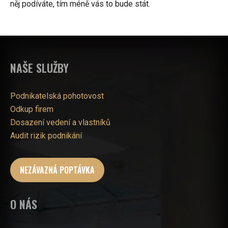
něj podíváte, tím méně vás to bude stát.
NAŠE SLUŽBY
Podnikatelská pohotovost
Odkup firem
Dosazení vedení a vlastníků
Audit rizik podnikání
NEZÁVAZNÁ POPTÁVKA
O NÁS