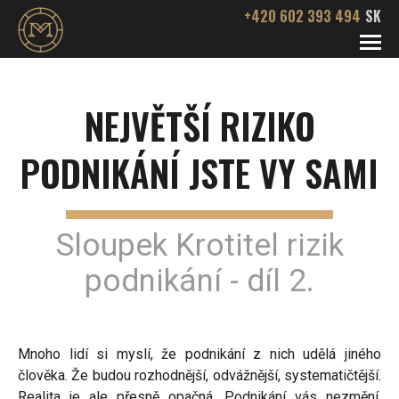
+420 602 393 494
SK
SLUŽBY
NEJVĚTŠÍ RIZIKO
Podnikatelská pohotovost
O NÁS
SPOLUPRÁCE
PODNIKÁNÍ JSTE VY SAMI
Odkup firem
AUTORSKÉ ZDROJE
Dosazení vedení a vlastníků
KONTAKT
Sloupek Krotitel rizik
Audit rizik podnikání
podnikání - díl 2.
Mnoho lidí si myslí, že podnikání z nich udělá jiného
člověka. Že budou rozhodnější, odvážnější, systematičtější.
Realita je ale přesně opačná. Podnikání vás nezmění.