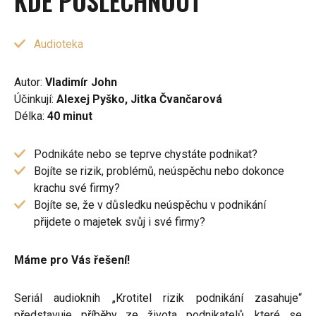
KDE POSLECHNOUT
Audioteka
Autor:
Vladimír John
Účinkují:
Alexej Pyško, Jitka Čvančarová
Délka:
40 minut
Podnikáte nebo se teprve chystáte podnikat?
Bojíte se rizik, problémů, neúspěchu nebo dokonce
krachu své firmy?
Bojíte se, že v důsledku neúspěchu v podnikání
přijdete o majetek svůj i své firmy?
Máme pro Vás řešení!
Seriál audioknih „Krotitel rizik podnikání zasahuje“
představuje příběhy ze života podnikatelů, které se