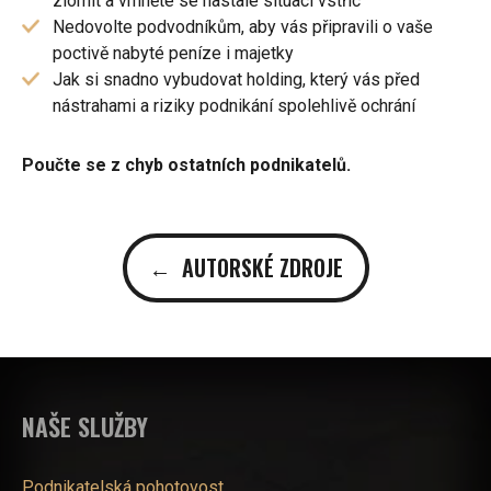
zlomit a vrhněte se nastalé situaci vstříc
Nedovolte podvodníkům, aby vás připravili o vaše
poctivě nabyté peníze i majetky
Jak si snadno vybudovat holding, který vás před
nástrahami a riziky podnikání spolehlivě ochrání
Poučte se z chyb ostatních podnikatelů.
← AUTORSKÉ ZDROJE
NAŠE SLUŽBY
Podnikatelská pohotovost