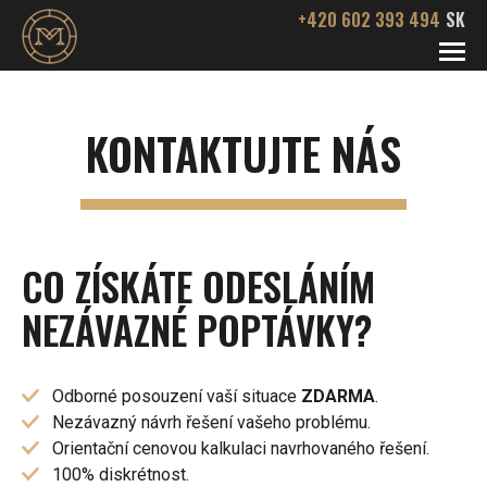
+420 602 393 494
SK
SLUŽBY
KONTAKTUJTE NÁS
Podnikatelská pohotovost
O NÁS
SPOLUPRÁCE
Odkup firem
AUTORSKÉ ZDROJE
Dosazení vedení a vlastníků
KONTAKT
CO ZÍSKÁTE ODESLÁNÍM
Audit rizik podnikání
NEZÁVAZNÉ POPTÁVKY?
Odborné posouzení vaší situace
ZDARMA
.
Nezávazný návrh řešení vašeho problému.
Orientační cenovou kalkulaci navrhovaného řešení.
100% diskrétnost.